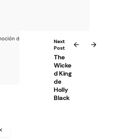
moción de la lectura
Next
Post
The
Wicke
d King
de
Holly
Black