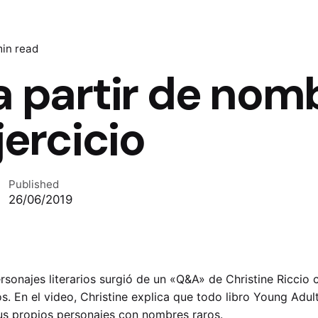
min read
 a partir de nom
jercicio
Published
26/06/2019
sonajes literarios surgió de un «Q&A» de Christine Riccio 
ros. En el video, Christine explica que todo libro Young Adu
us propios personajes con nombres raros.