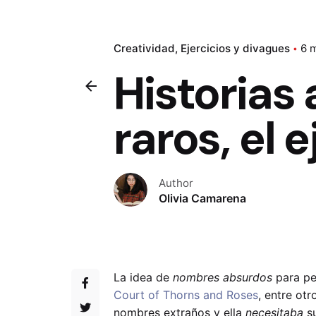
Creatividad
Ejercicios y divagues
6 
Historias
raros, el e
Author
Olivia Camarena
La idea de
nombres absurdos
para per
Court of Thorns and Roses
, entre ot
nombres extraños y ella
necesitaba
s