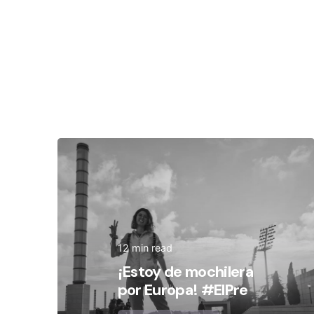
Posted by
Olivia Camarena
12 min read
¡Estoy de mochilera
por Europa! #ElPre