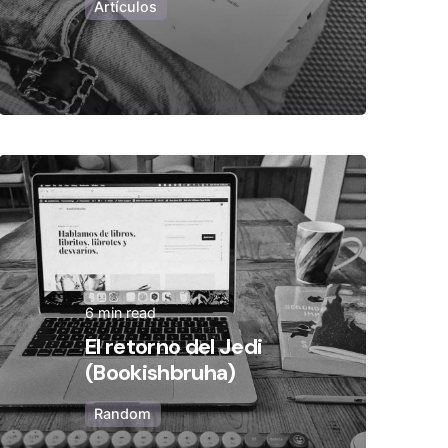
Artículos
Posted by
Olivia Camarena
6 min read
El retorno del Jedi
(Bookishbruha)
Random