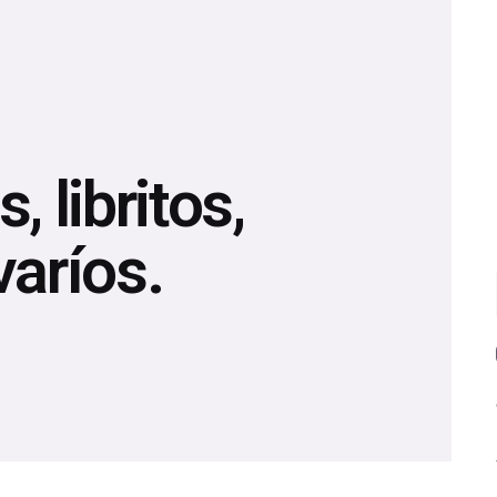
, libritos,
varíos.