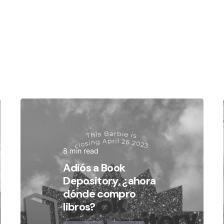
Posted by
Olivia Camarena
8 min read
Adiós a Book
Depository, ¿ahora
dónde compro
libros?