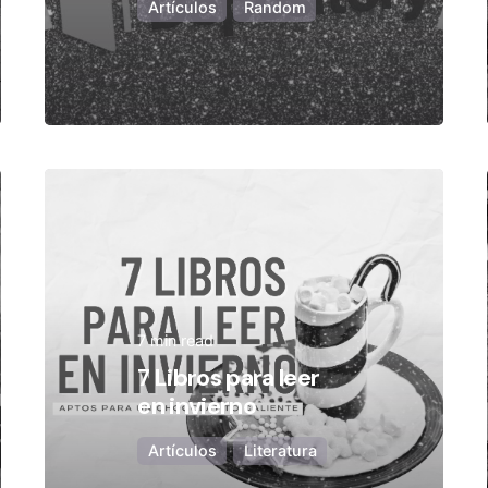
Artículos
Random
Posted by
Olivia Camarena
7 min read
7 Libros para leer
en invierno
Artículos
Literatura