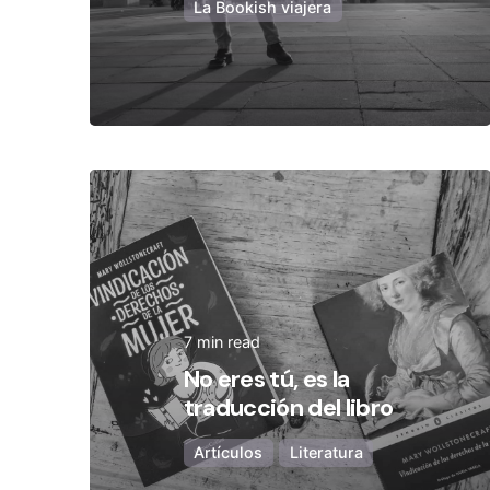
La Bookish viajera
Posted by
Olivia Camarena
7 min read
No eres tú, es la
traducción del libro
Artículos
Literatura