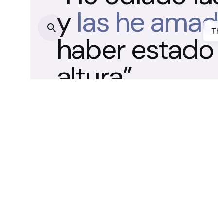
y
las he amad
T
haber estado 
altura”.
Markus Zusak,
La ladrona de libros.