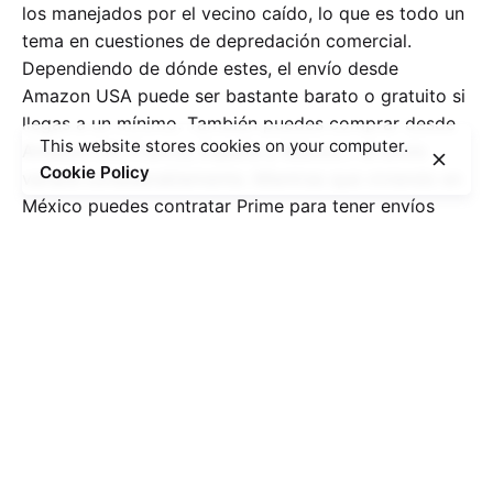
los manejados por el vecino caído, lo que es todo un
tema en cuestiones de depredación comercial.
Dependiendo de dónde estes, el envío desde
Amazon USA puede ser bastante barato o gratuito si
llegas a un mínimo. También puedes comprar desde
This website stores cookies on your computer.
Amazon UK, Francia, España y México… el envío
Cookie Policy
variará considerablemente. Mientras que viviendo en
México puedes contratar Prime para tener envíos
gratis (y más), los gastos de envío del resto de las
regiones es bastante elevado.
Amazon USA – Segunda
Mano
He comprado muchos libros de segunda mano,
ediciones específicas, desde Amazon USA. En
ocasiones el libro más el envío me sale por debajo
del precio de una edición nueva.