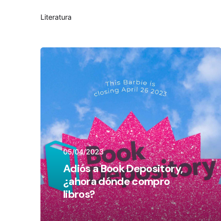
Literatura
05/04/2023
Adiós a Book Depository,
¿ahora dónde compro
libros?