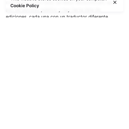
con títulos como éste, de Mary Wollstoncraft, que
Cookie Policy
son de dominio público y hay harta lista de
ediciones, cada una con un traductor diferente.
¿Tu lectura actual es un libro más moderno? ¿Todavía
no cae a las tierras del dominio público o sólo hay
una traducción? Nos queda un camino: ser pacientes,
releer cuantas veces sea necesario y tomar un
diccionario.
Adquiere tu copia de
Vindicación de los
derechos de la mujer:
Amazon:
Edición de HarperCollins México
/
Edición
de Penguin Clásicos