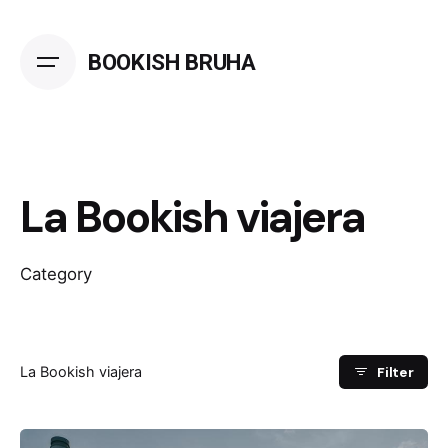
Skip
to
BOOKISH BRUHA
content
La Bookish viajera
Category
Filter
La Bookish viajera