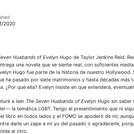
ished
1/2020
Seven Husbands of Evelyn Hugo
de Taylor Jenkins Reid
.
Rec
entrega una novela que se siente real, con suficientes media
elyn Hugo fue parte de la historia de nuestro Hollywood. 
, que ha pasado por siete matrimonios y hasta décadas más 
ia. ¿Por qué ella? Evelyn insiste en que entenderá, eventua
nturé a leer
The Seven Husbands of Evelyn Hugo
sin saber
er— la temática LGBT. Tengo el presentimiento que ni siqui
 libro en todos lados y el FOMO se apoderó de mí; aunque 
re darle un zape a mi yo del pasado o agradecerle, porque
nida al otro.