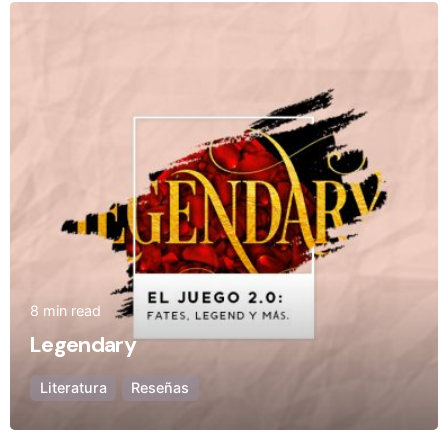
Posted by
Olivia Camarena
8 min read
Legendary
Literatura
Reseñas