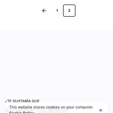
1
2
¿TE GUSTARÍA QUE
reseñe tu libro?
This website stores cookies on your computer.