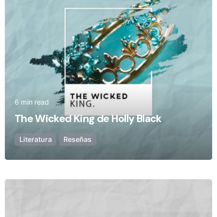
6 min read
The Wicked King de Holly Black
Literatura
Reseñas
Posted by
Olivia Camarena